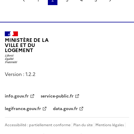
Page précédente
1
2
3
4
5
Page suiv
MINISTÈRE DE LA
VILLE ET DU
LOGEMENT
Version : 1.2.2
info.gouv.fr
service-public.fr
legifrance.gouv.fr
data.gouv.fr
Accessibilité : partiellement conforme
Plan du site
Mentions légales