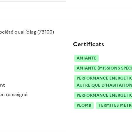
ociété
quali’diag
(73100)
Certificats
AMIANTE
AMIANTE (MISSIONS SPÉC
PERFORMANCE ÉNERGÉTIQU
ent
AUTRE QUE D’HABITATION
n renseigné
PERFORMANCE ÉNERGÉTIQU
PLOMB
TERMITES MÉT