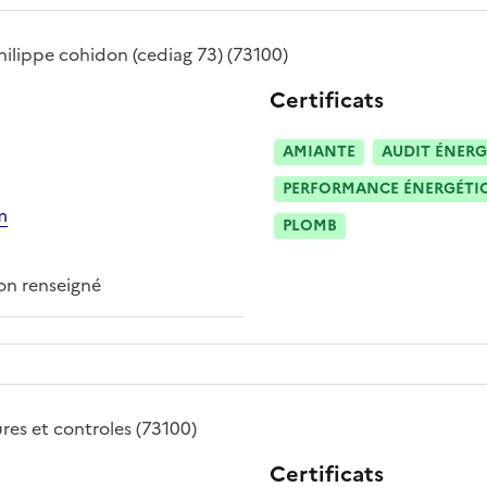
hilippe cohidon (cediag 73)
(73100)
Certificats
AMIANTE
AUDIT ÉNERG
PERFORMANCE ÉNERGÉTIQU
m
PLOMB
n renseigné
res et controles
(73100)
Certificats