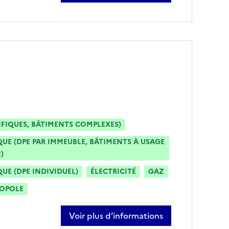
IFIQUES, BÂTIMENTS COMPLEXES)
E (DPE PAR IMMEUBLE, BÂTIMENTS À USAGE
)
E (DPE INDIVIDUEL)
ÉLECTRICITÉ
GAZ
ROPOLE
Voir plus d’informations
sur rémy bertrand