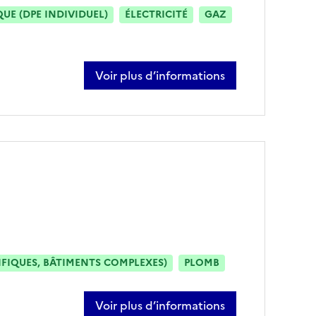
E (DPE INDIVIDUEL)
ÉLECTRICITÉ
GAZ
Voir plus d’informations
sur julien castagnes
IFIQUES, BÂTIMENTS COMPLEXES)
PLOMB
Voir plus d’informations
sur william audrit