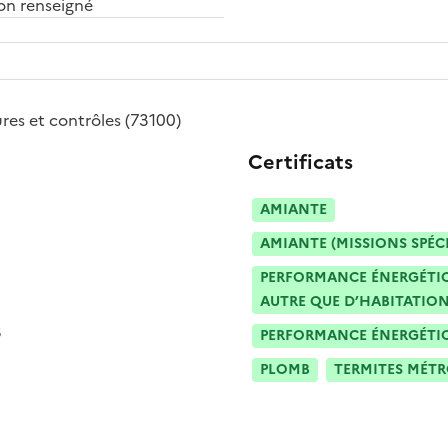
n renseigné
res et contrôles
(73100)
Certificats
AMIANTE
AMIANTE (MISSIONS SPÉC
PERFORMANCE ÉNERGÉTIQU
AUTRE QUE D’HABITATION
3
PERFORMANCE ÉNERGÉTIQU
PLOMB
TERMITES MÉT