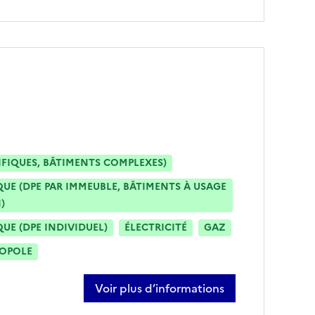
IFIQUES, BÂTIMENTS COMPLEXES)
E (DPE PAR IMMEUBLE, BÂTIMENTS À USAGE
)
E (DPE INDIVIDUEL)
ÉLECTRICITÉ
GAZ
ROPOLE
Voir plus d’informations
sur christophe cherbland