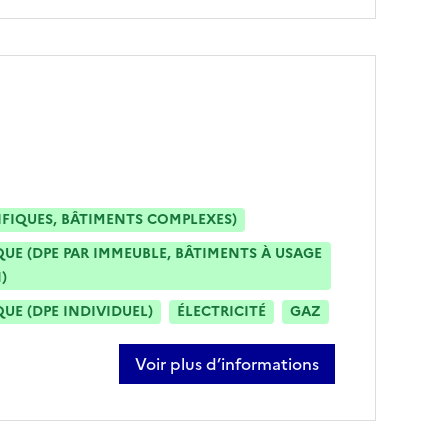
IFIQUES, BÂTIMENTS COMPLEXES)
E (DPE PAR IMMEUBLE, BÂTIMENTS À USAGE
)
E (DPE INDIVIDUEL)
ÉLECTRICITÉ
GAZ
Voir plus d’informations
sur pascal clerc