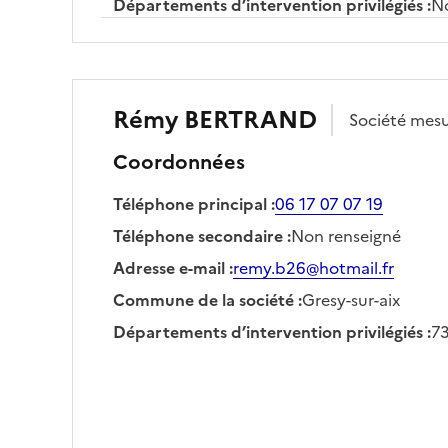
Départements d’intervention privilégiés
:
No
Rémy
BERTRAND
Société
mesu
Coordonnées
Téléphone principal
:
06 17 07 07 19
Téléphone secondaire
:
Non renseigné
Adresse e-mail
:
remy.b26@hotmail.fr
Commune de la société
:
Gresy-sur-aix
Départements d’intervention privilégiés
:
7