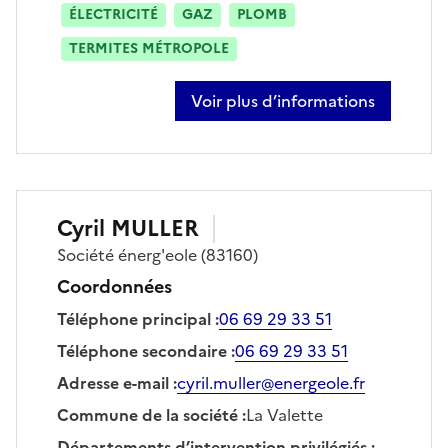
ÉLECTRICITÉ
GAZ
PLOMB
TERMITES MÉTROPOLE
Voir plus d’informations
sur jean luc chalard
Cyril
MULLER
Société
énerg'eole
(83160)
Coordonnées
Téléphone principal
:
06 69 29 33 51
Téléphone secondaire
:
06 69 29 33 51
Adresse e-mail
:
cyril.muller@energeole.fr
Commune de la société
:
La Valette
Départements d’intervention privilégiés
: