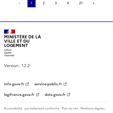
Page précédente
1
2
3
4
21
Page sui
MINISTÈRE DE LA
VILLE ET DU
LOGEMENT
Version : 1.2.2
info.gouv.fr
service-public.fr
legifrance.gouv.fr
data.gouv.fr
Accessibilité : partiellement conforme
Plan du site
Mentions légales