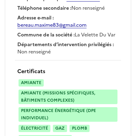
Téléphone secondaire
:
Non renseigné
Adresse e-mail
:
bereau.maxime83@gmail.com
Commune de la société
:
La Velette Du Var
Départements d’intervention privilégiés
:
Non renseigné
Certificats
AMIANTE
AMIANTE (MISSIONS SPÉCIFIQUES,
BÂTIMENTS COMPLEXES)
PERFORMANCE ÉNERGÉTIQUE (DPE
INDIVIDUEL)
ÉLECTRICITÉ
GAZ
PLOMB