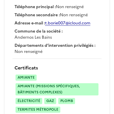
Téléphone principal
:
Non renseigné
Téléphone secondaire
:
Non renseigné
Adresse e-mail
:
t.borie007@icloud.com
Commune de la société
:
Andernos Les Bains
Départements d’intervention privilégiés
:
Non renseigné
Certificats
AMIANTE
AMIANTE (MISSIONS SPÉCIFIQUES,
BÂTIMENTS COMPLEXES)
ÉLECTRICITÉ
GAZ
PLOMB
TERMITES MÉTROPOLE