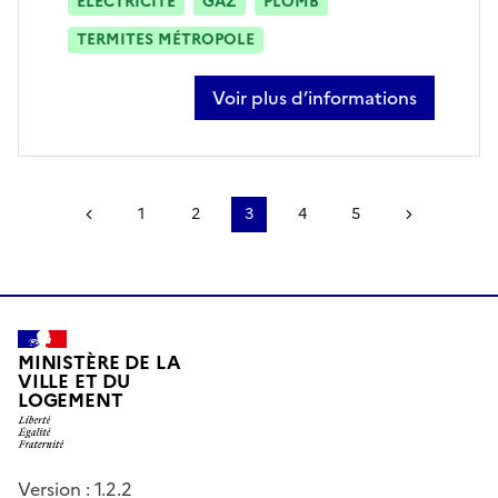
ÉLECTRICITÉ
GAZ
PLOMB
TERMITES MÉTROPOLE
Voir plus d’informations
sur remi nocera
Page précédente
1
2
3
4
5
Page suiv
MINISTÈRE DE LA
VILLE ET DU
LOGEMENT
Version : 1.2.2