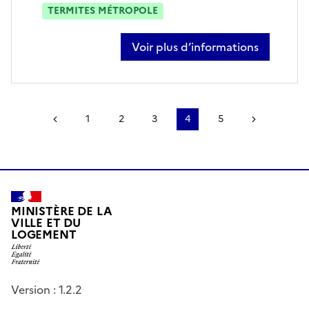
TERMITES MÉTROPOLE
Voir plus d’informations
sur antoine cerisier
Page précédente
1
2
3
4
5
Page suiv
MINISTÈRE DE LA
VILLE ET DU
LOGEMENT
Version : 1.2.2