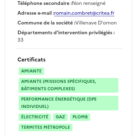
Téléphone secondaire
:
Non renseigné
Adresse e-mail
:
romain.combret@critea.fr
Commune de la société
:
Villenave D'ornon
Départements d’intervention privilégiés
:
33
Certificats
AMIANTE
AMIANTE (MISSIONS SPÉCIFIQUES,
BÂTIMENTS COMPLEXES)
PERFORMANCE ÉNERGÉTIQUE (DPE
INDIVIDUEL)
ÉLECTRICITÉ
GAZ
PLOMB
TERMITES MÉTROPOLE