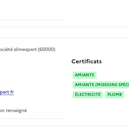
ociété
dimexpert
(60000)
Certificats
AMIANTE
AMIANTE (MISSIONS SPÉC
pert.fr
ÉLECTRICITÉ
PLOMB
n renseigné