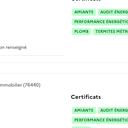
AMIANTE
AUDIT ÉNERG
PERFORMANCE ÉNERGÉTIQU
PLOMB
TERMITES MÉT
n renseigné
immobilier
(76440)
Certificats
AMIANTE
AUDIT ÉNERG
PERFORMANCE ÉNERGÉTIQU