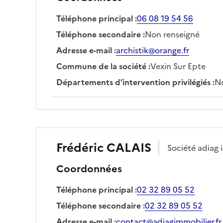
Téléphone principal
:
06 08 19 54 56
Téléphone secondaire
:
Non renseigné
Adresse e-mail
:
archistik@orange.fr
Commune de la société
:
Vexin Sur Epte
Départements d’intervention privilégiés
:
No
Frédéric
CALAIS
Société
adiag 
Coordonnées
Téléphone principal
:
02 32 89 05 52
Téléphone secondaire
:
02 32 89 05 52
Adresse e-mail
:
contact@adiagimmobilier.fr