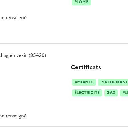
PLOMB
n renseigné
diag en vexin
(95420)
Certificats
AMIANTE
PERFORMANCE
ÉLECTRICITÉ
GAZ
PL
n renseigné