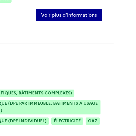
Voir plus d’informations
sur matthieu rallon
IFIQUES, BÂTIMENTS COMPLEXES)
E (DPE PAR IMMEUBLE, BÂTIMENTS À USAGE
)
E (DPE INDIVIDUEL)
ÉLECTRICITÉ
GAZ