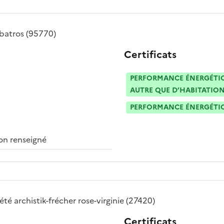
lbatros
(95770)
Certificats
PERFORMANCE ÉNERGÉTIQU
AUTRE QUE D’HABITATION
PERFORMANCE ÉNERGÉTIQU
n renseigné
iété
archistik-frécher rose-virginie
(27420)
Certificats