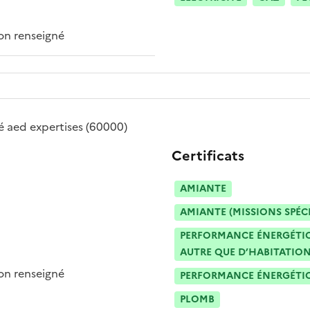
n renseigné
té
aed expertises
(60000)
Certificats
AMIANTE
AMIANTE (MISSIONS SPÉC
PERFORMANCE ÉNERGÉTIQU
AUTRE QUE D’HABITATION
n renseigné
PERFORMANCE ÉNERGÉTIQU
PLOMB