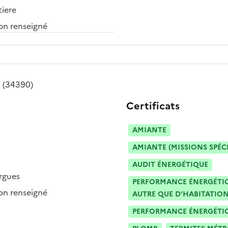
tiere
n renseigné
n
(34390)
Certificats
AMIANTE
AMIANTE (MISSIONS SPÉC
AUDIT ÉNERGÉTIQUE
argues
PERFORMANCE ÉNERGÉTIQU
n renseigné
AUTRE QUE D’HABITATION
PERFORMANCE ÉNERGÉTIQU