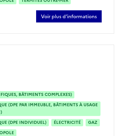
ROPOLE
TERMITES OUTRE-MER
Voir plus d’informations
sur samir zanoun
IFIQUES, BÂTIMENTS COMPLEXES)
E (DPE PAR IMMEUBLE, BÂTIMENTS À USAGE
)
E (DPE INDIVIDUEL)
ÉLECTRICITÉ
GAZ
ROPOLE