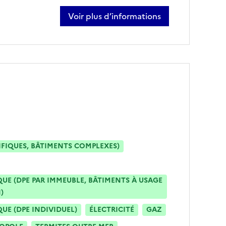
Voir plus d’informations
sur alexandre fechant
IFIQUES, BÂTIMENTS COMPLEXES)
E (DPE PAR IMMEUBLE, BÂTIMENTS À USAGE
)
E (DPE INDIVIDUEL)
ÉLECTRICITÉ
GAZ