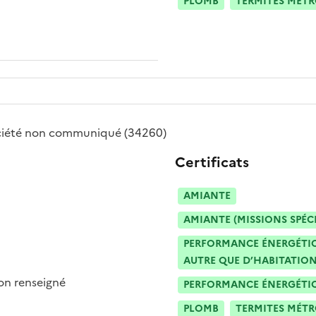
PLOMB
TERMITES MÉT
ciété
non communiqué
(34260)
Certificats
AMIANTE
AMIANTE (MISSIONS SPÉC
PERFORMANCE ÉNERGÉTIQU
AUTRE QUE D’HABITATION
n renseigné
PERFORMANCE ÉNERGÉTIQU
PLOMB
TERMITES MÉT