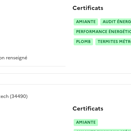
Certificats
AMIANTE
AUDIT ÉNERG
PERFORMANCE ÉNERGÉTIQU
PLOMB
TERMITES MÉT
n renseigné
tech
(34490)
Certificats
AMIANTE