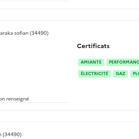
araka sofian
(34490)
Certificats
AMIANTE
PERFORMANCE
ÉLECTRICITÉ
GAZ
PL
n renseigné
h
(34490)