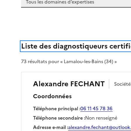
Liste des diagnostiqueurs certif
73
résultat
s
pour « Lamalou-les-Bains (34) »
Alexandre
FECHANT
Sociét
Coordonnées
Téléphone principal
:
06 11 45 78 36
Téléphone secondaire
:
Non renseigné
Adresse e-mail
:
alexandre.fechant@outlook.