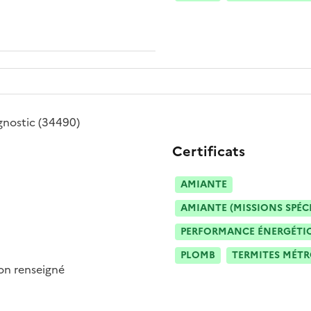
gnostic
(34490)
Certificats
AMIANTE
AMIANTE (MISSIONS SPÉC
PERFORMANCE ÉNERGÉTIQU
PLOMB
TERMITES MÉT
n renseigné