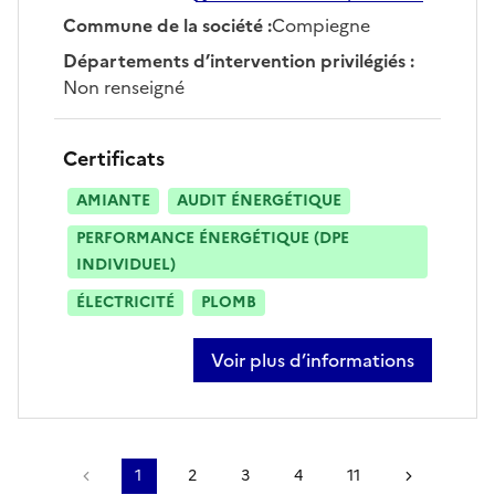
Commune de la société
:
Compiegne
Départements d’intervention privilégiés
:
Non renseigné
Certificats
AMIANTE
AUDIT ÉNERGÉTIQUE
PERFORMANCE ÉNERGÉTIQUE (DPE
INDIVIDUEL)
ÉLECTRICITÉ
PLOMB
Voir plus d’informations
sur james jardillier
Page précédente
1
2
3
4
11
Page sui