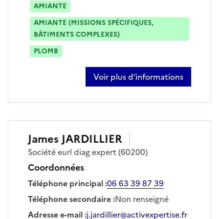
AMIANTE
AMIANTE (MISSIONS SPÉCIFIQUES,
BÂTIMENTS COMPLEXES)
PLOMB
Voir plus d’informations
sur fabien furtado santos montei
James
JARDILLIER
Société
eurl diag expert
(60200)
Coordonnées
Téléphone principal
:
06 63 39 87 39
Téléphone secondaire
:
Non renseigné
Adresse e-mail
:
j.jardillier@activexpertise.fr