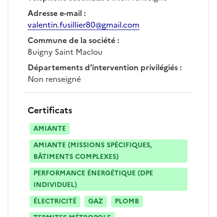
Adresse e-mail
:
valentin.fusillier80@gmail.com
Commune de la société
:
Buigny Saint Maclou
Départements d’intervention privilégiés
:
Non renseigné
Certificats
AMIANTE
AMIANTE (MISSIONS SPÉCIFIQUES,
BÂTIMENTS COMPLEXES)
PERFORMANCE ÉNERGÉTIQUE (DPE
INDIVIDUEL)
ÉLECTRICITÉ
GAZ
PLOMB