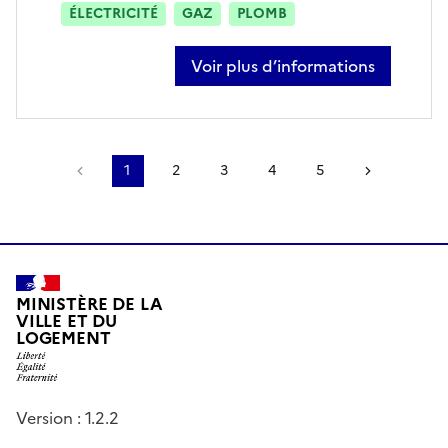
ÉLECTRICITÉ
GAZ
PLOMB
Voir plus d’informations
sur olivier lequien
Page précédente
1
2
3
4
5
Page suiv
MINISTÈRE DE LA
VILLE ET DU
LOGEMENT
Version : 1.2.2