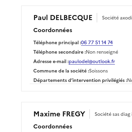
Paul
DELBECQUE
Société
axod
Coordonnées
Téléphone principal
:
06 77 51 14 74
Téléphone secondaire
:
Non renseigné
Adresse e-mail
:
paulodel@outlook.fr
Commune de la société
:
Soissons
Départements d’intervention privilégiés
:
No
Maxime
FREGY
Société
sas diag
Coordonnées