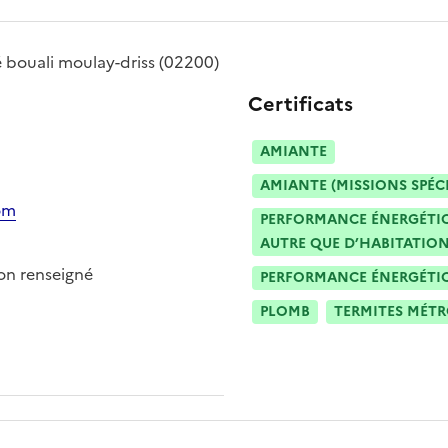
é
bouali moulay-driss
(02200)
Certificats
AMIANTE
AMIANTE (MISSIONS SPÉC
om
PERFORMANCE ÉNERGÉTIQU
AUTRE QUE D’HABITATION
n renseigné
PERFORMANCE ÉNERGÉTIQU
PLOMB
TERMITES MÉT