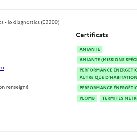
s - lo diagnostics
(02200)
Certificats
AMIANTE
AMIANTE (MISSIONS SPÉC
om
PERFORMANCE ÉNERGÉTIQU
AUTRE QUE D’HABITATION
n renseigné
PERFORMANCE ÉNERGÉTIQU
PLOMB
TERMITES MÉT