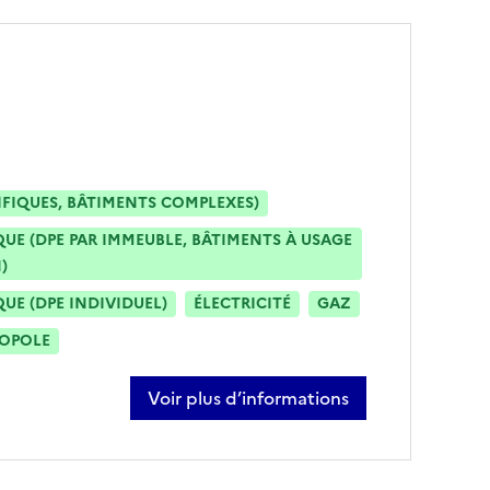
IFIQUES, BÂTIMENTS COMPLEXES)
E (DPE PAR IMMEUBLE, BÂTIMENTS À USAGE
)
E (DPE INDIVIDUEL)
ÉLECTRICITÉ
GAZ
ROPOLE
Voir plus d’informations
sur moulay-driss bouali