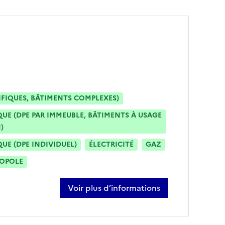
IFIQUES, BÂTIMENTS COMPLEXES)
E (DPE PAR IMMEUBLE, BÂTIMENTS À USAGE
)
E (DPE INDIVIDUEL)
ÉLECTRICITÉ
GAZ
ROPOLE
Voir plus d’informations
sur laïd chellat