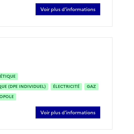
Voir plus d’informations
sur andré cribier
ÉTIQUE
E (DPE INDIVIDUEL)
ÉLECTRICITÉ
GAZ
ROPOLE
Voir plus d’informations
sur ogün bilgel