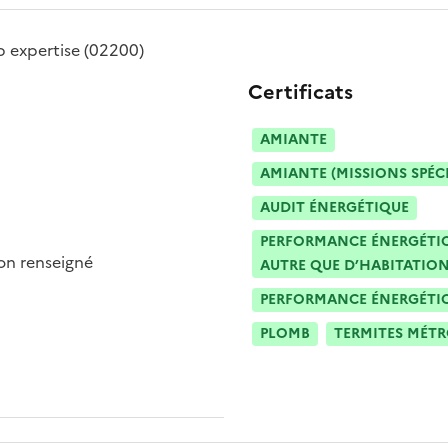
b expertise
(02200)
Certificats
AMIANTE
AMIANTE (MISSIONS SPÉC
AUDIT ÉNERGÉTIQUE
PERFORMANCE ÉNERGÉTIQU
n renseigné
AUTRE QUE D’HABITATION
PERFORMANCE ÉNERGÉTIQU
PLOMB
TERMITES MÉT