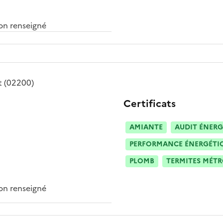
n renseigné
t
(02200)
Certificats
AMIANTE
AUDIT ÉNERG
PERFORMANCE ÉNERGÉTIQU
PLOMB
TERMITES MÉT
n renseigné