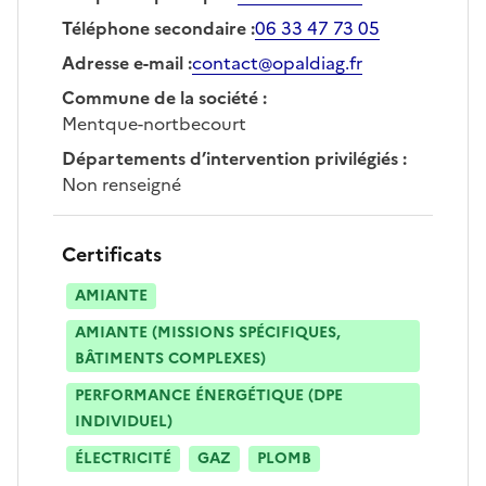
Téléphone secondaire
:
06 33 47 73 05
Adresse e-mail
:
contact@opaldiag.fr
Commune de la société
:
Mentque-nortbecourt
Départements d’intervention privilégiés
:
Non renseigné
Certificats
AMIANTE
AMIANTE (MISSIONS SPÉCIFIQUES,
BÂTIMENTS COMPLEXES)
PERFORMANCE ÉNERGÉTIQUE (DPE
INDIVIDUEL)
ÉLECTRICITÉ
GAZ
PLOMB