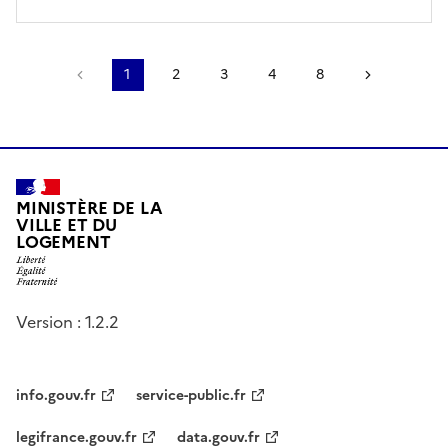
Page précédente
1
2
3
4
8
Page suiv
MINISTÈRE DE LA
VILLE ET DU
LOGEMENT
Version : 1.2.2
info.gouv.fr
service-public.fr
legifrance.gouv.fr
data.gouv.fr