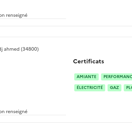
n renseigné
dj ahmed
(34800)
Certificats
AMIANTE
PERFORMANCE
ÉLECTRICITÉ
GAZ
PL
n renseigné