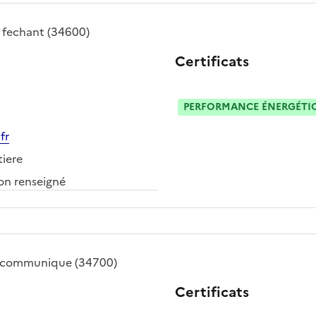
é
fechant
(34600)
Certificats
PERFORMANCE ÉNERGÉTIQU
fr
tiere
n renseigné
-communique
(34700)
Certificats