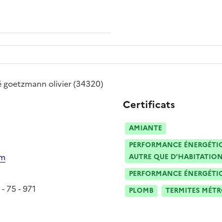
é
goetzmann olivier
(34320)
Certificats
AMIANTE
PERFORMANCE ÉNERGÉTIQU
om
AUTRE QUE D’HABITATION
PERFORMANCE ÉNERGÉTIQU
 - 75 - 971
PLOMB
TERMITES MÉT