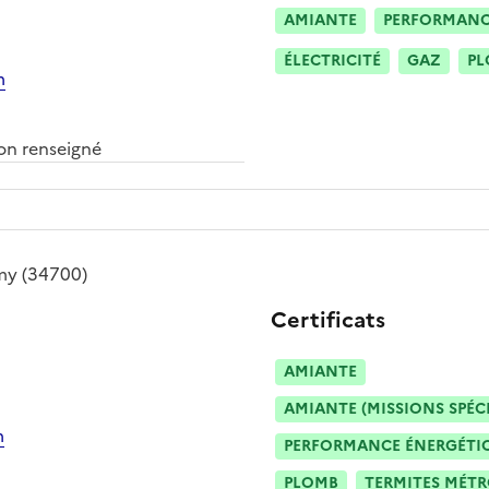
AMIANTE
PERFORMANCE
ÉLECTRICITÉ
GAZ
PL
m
n renseigné
my
(34700)
Certificats
AMIANTE
AMIANTE (MISSIONS SPÉC
m
PERFORMANCE ÉNERGÉTIQU
PLOMB
TERMITES MÉT