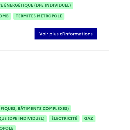
 ÉNERGÉTIQUE (DPE INDIVIDUEL)
OMB
TERMITES MÉTROPOLE
Voir plus d’informations
sur maxime bouzou
IFIQUES, BÂTIMENTS COMPLEXES)
E (DPE INDIVIDUEL)
ÉLECTRICITÉ
GAZ
ROPOLE