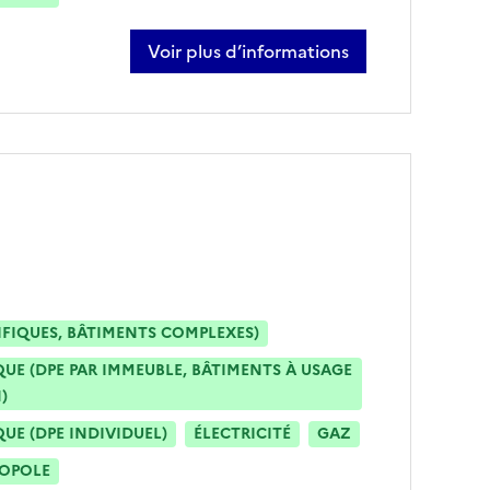
Voir plus d’informations
sur jérémy fabre
IFIQUES, BÂTIMENTS COMPLEXES)
E (DPE PAR IMMEUBLE, BÂTIMENTS À USAGE
)
E (DPE INDIVIDUEL)
ÉLECTRICITÉ
GAZ
ROPOLE