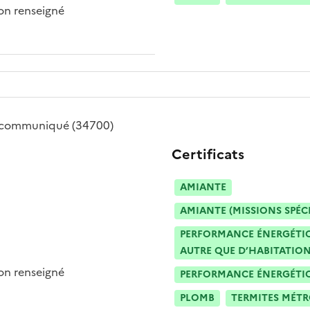
n renseigné
 communiqué
(34700)
Certificats
AMIANTE
AMIANTE (MISSIONS SPÉC
PERFORMANCE ÉNERGÉTIQU
AUTRE QUE D’HABITATION
n renseigné
PERFORMANCE ÉNERGÉTIQU
PLOMB
TERMITES MÉT