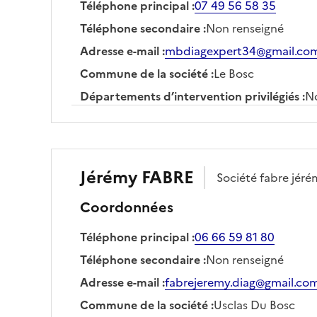
Téléphone principal
:
07 49 56 58 35
Téléphone secondaire
:
Non renseigné
Adresse e-mail
:
mbdiagexpert34@gmail.co
Commune de la société
:
Le Bosc
Départements d’intervention privilégiés
:
No
Jérémy
FABRE
Société
fabre jéré
Coordonnées
Téléphone principal
:
06 66 59 81 80
Téléphone secondaire
:
Non renseigné
Adresse e-mail
:
fabrejeremy.diag@gmail.co
Commune de la société
:
Usclas Du Bosc