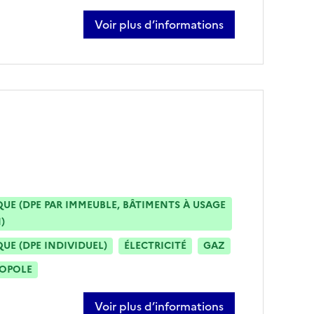
Voir plus d’informations
sur olivier sanchez
E (DPE PAR IMMEUBLE, BÂTIMENTS À USAGE
)
E (DPE INDIVIDUEL)
ÉLECTRICITÉ
GAZ
ROPOLE
Voir plus d’informations
sur olivier goetzmann