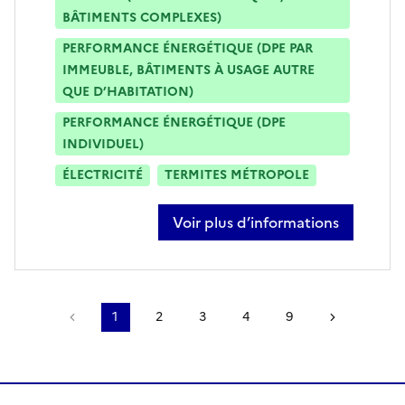
BÂTIMENTS COMPLEXES)
PERFORMANCE ÉNERGÉTIQUE (DPE PAR
IMMEUBLE, BÂTIMENTS À USAGE AUTRE
QUE D’HABITATION)
PERFORMANCE ÉNERGÉTIQUE (DPE
INDIVIDUEL)
ÉLECTRICITÉ
TERMITES MÉTROPOLE
Voir plus d’informations
sur david savoie
Page précédente
1
2
3
4
9
Page suiv