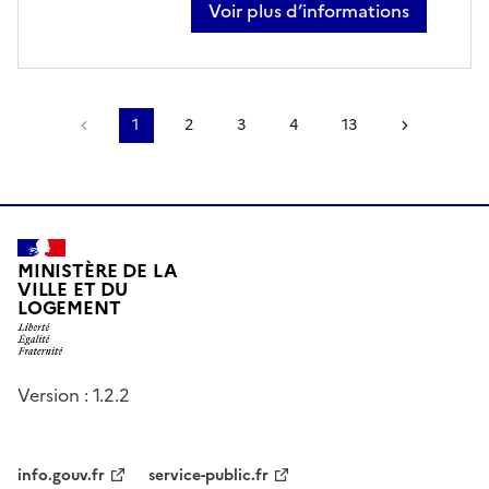
Voir plus d’informations
sur ombeline mercereau
Page précédente
1
2
3
4
13
Page sui
MINISTÈRE DE LA
VILLE ET DU
LOGEMENT
Version : 1.2.2
info.gouv.fr
service-public.fr