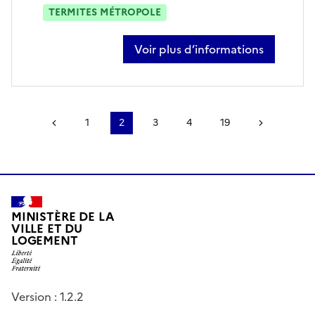
TERMITES MÉTROPOLE
Voir plus d’informations
sur david clynckemaillie
Page précédente
1
2
3
4
19
Page sui
MINISTÈRE DE LA
VILLE ET DU
LOGEMENT
Version : 1.2.2