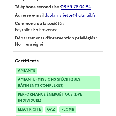
Téléphone secondaire
:
06 59 76 04 84
Adresse e-mail
:
loulamariette@hotmail.fr
Commune de la société
:
Peyrolles En Provence
Départements d’intervention privilégiés
:
Non renseigné
Certificats
AMIANTE
AMIANTE (MISSIONS SPÉCIFIQUES,
BÂTIMENTS COMPLEXES)
PERFORMANCE ÉNERGÉTIQUE (DPE
INDIVIDUEL)
ÉLECTRICITÉ
GAZ
PLOMB