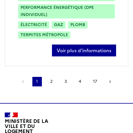
PERFORMANCE ÉNERGÉTIQUE (DPE
INDIVIDUEL)
ÉLECTRICITÉ
GAZ
PLOMB
TERMITES MÉTROPOLE
Voir plus d’informations
sur jordi rosas
Page précédente
1
2
3
4
17
Page sui
MINISTÈRE DE LA
VILLE ET DU
LOGEMENT