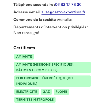
Téléphone secondaire
:
06 83 17 78 30
Adresse e-mail
:
alize@casto-expertises.fr
Commune de la société
:
Venelles
Départements d’intervention privilégiés
:
Non renseigné
Certificats
AMIANTE
AMIANTE (MISSIONS SPÉCIFIQUES,
BÂTIMENTS COMPLEXES)
PERFORMANCE ÉNERGÉTIQUE (DPE
INDIVIDUEL)
ÉLECTRICITÉ
GAZ
PLOMB
TERMITES MÉTROPOLE