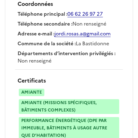
Coordonnées
Téléphone principal
:
06 62 26 97 27
Téléphone secondaire
:
Non renseigné
Adresse e-mail
:
jordi.rosas.a@gmail.com
Commune de la société
:
La Bastidonne
Départements d’intervention privilégiés
:
Non renseigné
Certificats
AMIANTE
AMIANTE (MISSIONS SPÉCIFIQUES,
BÂTIMENTS COMPLEXES)
PERFORMANCE ÉNERGÉTIQUE (DPE PAR
IMMEUBLE, BÂTIMENTS À USAGE AUTRE
QUE D’HABITATION)