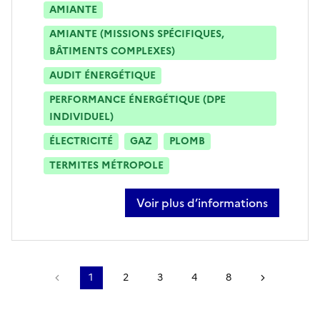
AMIANTE
AMIANTE (MISSIONS SPÉCIFIQUES,
BÂTIMENTS COMPLEXES)
AUDIT ÉNERGÉTIQUE
PERFORMANCE ÉNERGÉTIQUE (DPE
INDIVIDUEL)
ÉLECTRICITÉ
GAZ
PLOMB
TERMITES MÉTROPOLE
Voir plus d’informations
sur ludovic legrand
Page précédente
1
2
3
4
8
Page suiv