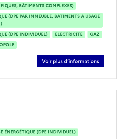
IFIQUES, BÂTIMENTS COMPLEXES)
E (DPE PAR IMMEUBLE, BÂTIMENTS À USAGE
)
E (DPE INDIVIDUEL)
ÉLECTRICITÉ
GAZ
ROPOLE
Voir plus d’informations
sur damien vasquez
 ÉNERGÉTIQUE (DPE INDIVIDUEL)