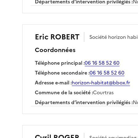
Départements d’intervention privilégiés
:
No
Eric
ROBERT
Société
horizon habi
Coordonnées
Téléphone principal
:
06 16 58 52 60
Téléphone secondaire
:
06 16 58 52 60
Adresse e-mail
:
horizon-habitat@bbox.fr
Commune de la société
:
Courtras
Départements d’intervention privilégiés
:
No
Cyril
ROGER
Société
aquimodiag