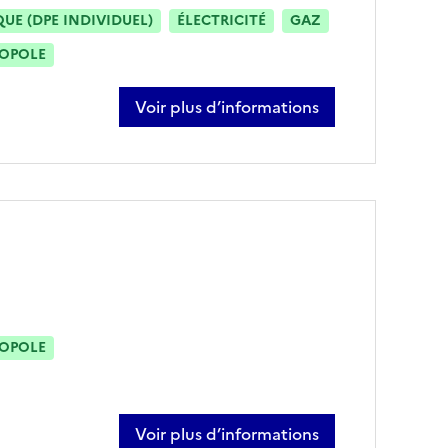
E (DPE INDIVIDUEL)
ÉLECTRICITÉ
GAZ
ROPOLE
Voir plus d’informations
sur christophe catherine
ROPOLE
Voir plus d’informations
sur laetitia cramon