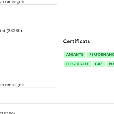
n renseigné
tat
(33230)
Certificats
AMIANTE
PERFORMANCE
ÉLECTRICITÉ
GAZ
PL
n renseigné
(33230)