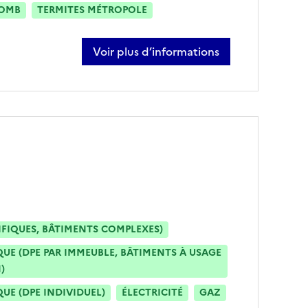
OMB
TERMITES MÉTROPOLE
Voir plus d’informations
sur eric mourlane
IFIQUES, BÂTIMENTS COMPLEXES)
E (DPE PAR IMMEUBLE, BÂTIMENTS À USAGE
)
E (DPE INDIVIDUEL)
ÉLECTRICITÉ
GAZ