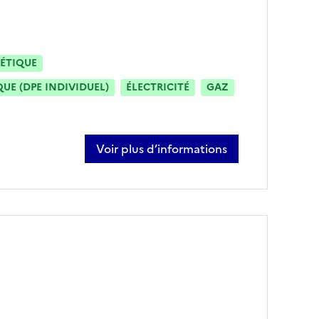
ÉTIQUE
E (DPE INDIVIDUEL)
ÉLECTRICITÉ
GAZ
Voir plus d’informations
sur cyril roger