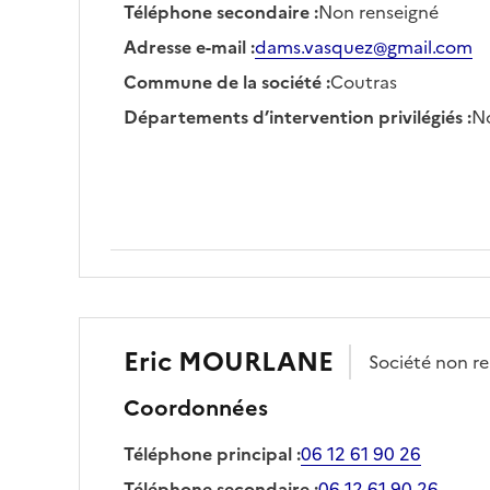
Téléphone secondaire
:
Non renseigné
Adresse e-mail
:
dams.vasquez@gmail.com
Commune de la société
:
Coutras
Départements d’intervention privilégiés
:
No
Eric
MOURLANE
Société
non re
Coordonnées
Téléphone principal
:
06 12 61 90 26
Téléphone secondaire
:
06 12 61 90 26