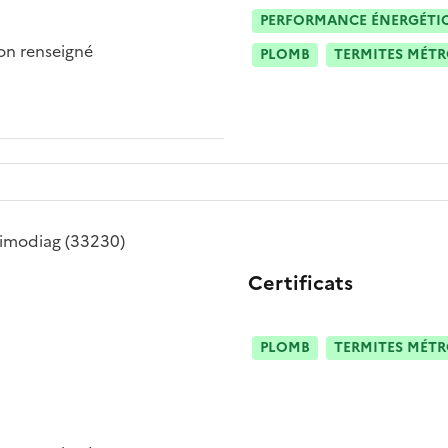
PERFORMANCE ÉNERGÉTIQU
n renseigné
PLOMB
TERMITES MÉT
imodiag
(33230)
Certificats
PLOMB
TERMITES MÉT