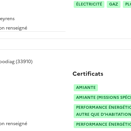
ÉLECTRICITÉ
GAZ
PL
leyrens
n renseigné
podiag
(33910)
Certificats
AMIANTE
AMIANTE (MISSIONS SPÉC
PERFORMANCE ÉNERGÉTIQU
AUTRE QUE D’HABITATION
n renseigné
PERFORMANCE ÉNERGÉTIQU