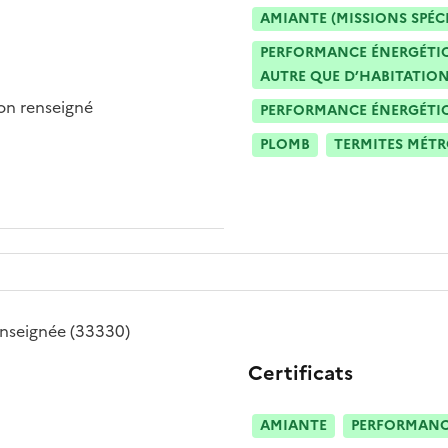
AMIANTE (MISSIONS SPÉC
PERFORMANCE ÉNERGÉTIQU
AUTRE QUE D’HABITATION
n renseigné
PERFORMANCE ÉNERGÉTIQU
PLOMB
TERMITES MÉT
nseignée
(33330)
Certificats
AMIANTE
PERFORMANCE