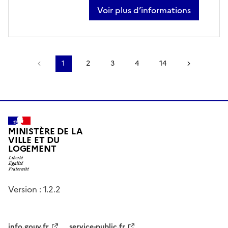
Voir plus d’informations
sur loïc calon
Page précédente
1
2
3
4
14
Page sui
MINISTÈRE DE LA
VILLE ET DU
LOGEMENT
Version : 1.2.2
info.gouv.fr
service-public.fr