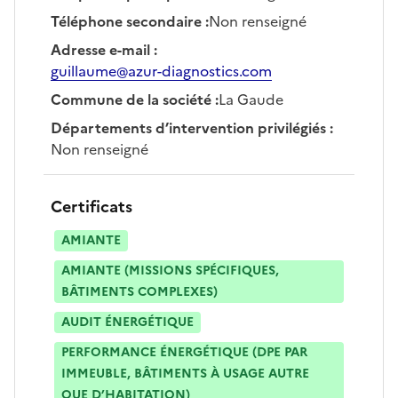
Téléphone secondaire
:
Non renseigné
Adresse e-mail
:
guillaume@azur-diagnostics.com
Commune de la société
:
La Gaude
Départements d’intervention privilégiés
:
Non renseigné
Certificats
AMIANTE
AMIANTE (MISSIONS SPÉCIFIQUES,
BÂTIMENTS COMPLEXES)
AUDIT ÉNERGÉTIQUE
PERFORMANCE ÉNERGÉTIQUE (DPE PAR
IMMEUBLE, BÂTIMENTS À USAGE AUTRE
QUE D’HABITATION)