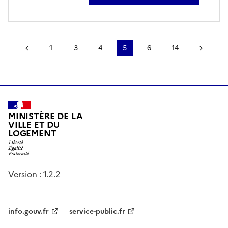
sur pierre alain sioen
Page précédente
1
3
4
5
6
14
Page 
MINISTÈRE DE LA
VILLE ET DU
LOGEMENT
Version : 1.2.2
info.gouv.fr
service-public.fr