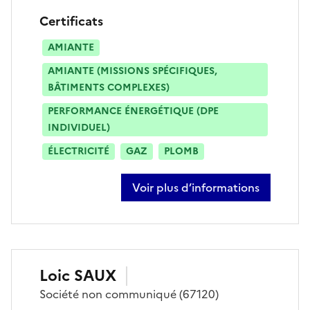
Certificats
AMIANTE
AMIANTE (MISSIONS SPÉCIFIQUES,
BÂTIMENTS COMPLEXES)
PERFORMANCE ÉNERGÉTIQUE (DPE
INDIVIDUEL)
ÉLECTRICITÉ
GAZ
PLOMB
Voir plus d’informations
sur dimitri depoilly
Loic
SAUX
Société
non communiqué
(67120)