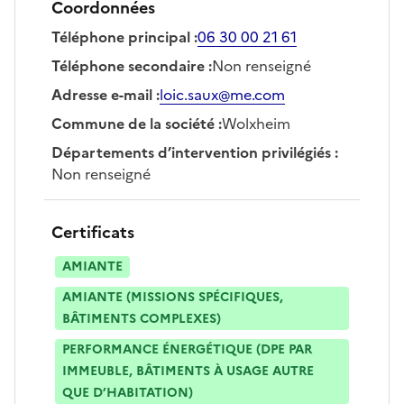
Coordonnées
Téléphone principal
:
06 30 00 21 61
Téléphone secondaire
:
Non renseigné
Adresse e-mail
:
loic.saux@me.com
Commune de la société
:
Wolxheim
Départements d’intervention privilégiés
:
Non renseigné
Certificats
AMIANTE
AMIANTE (MISSIONS SPÉCIFIQUES,
BÂTIMENTS COMPLEXES)
PERFORMANCE ÉNERGÉTIQUE (DPE PAR
IMMEUBLE, BÂTIMENTS À USAGE AUTRE
QUE D’HABITATION)