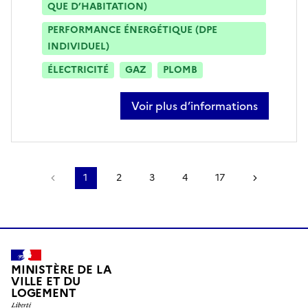
QUE D’HABITATION)
PERFORMANCE ÉNERGÉTIQUE (DPE
INDIVIDUEL)
ÉLECTRICITÉ
GAZ
PLOMB
Voir plus d’informations
sur stéphane regenass
Page précédente
1
2
3
4
17
Page sui
MINISTÈRE DE LA
VILLE ET DU
LOGEMENT