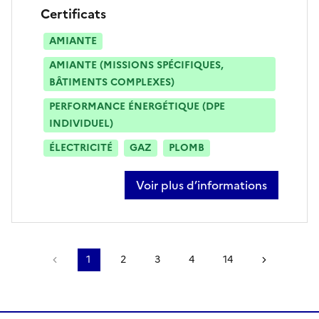
Certificats
AMIANTE
AMIANTE (MISSIONS SPÉCIFIQUES,
BÂTIMENTS COMPLEXES)
PERFORMANCE ÉNERGÉTIQUE (DPE
INDIVIDUEL)
ÉLECTRICITÉ
GAZ
PLOMB
Voir plus d’informations
sur kévin gruson
Page précédente
1
2
3
4
14
Page sui