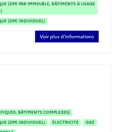
E (DPE PAR IMMEUBLE, BÂTIMENTS À USAGE
)
E (DPE INDIVIDUEL)
Voir plus d’informations
sur mathieu amade
IFIQUES, BÂTIMENTS COMPLEXES)
E (DPE INDIVIDUEL)
ÉLECTRICITÉ
GAZ