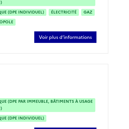
)
E (DPE INDIVIDUEL)
ÉLECTRICITÉ
GAZ
ROPOLE
Voir plus d’informations
sur joffrey bailly
E (DPE PAR IMMEUBLE, BÂTIMENTS À USAGE
)
E (DPE INDIVIDUEL)