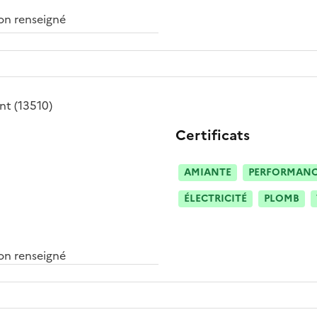
n renseigné
nt
(13510)
Certificats
AMIANTE
PERFORMANCE
ÉLECTRICITÉ
PLOMB
n renseigné