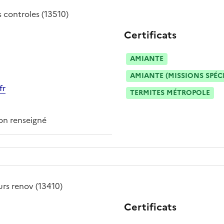
s controles
(13510)
Certificats
AMIANTE
AMIANTE (MISSIONS SPÉC
fr
TERMITES MÉTROPOLE
n renseigné
urs renov
(13410)
Certificats