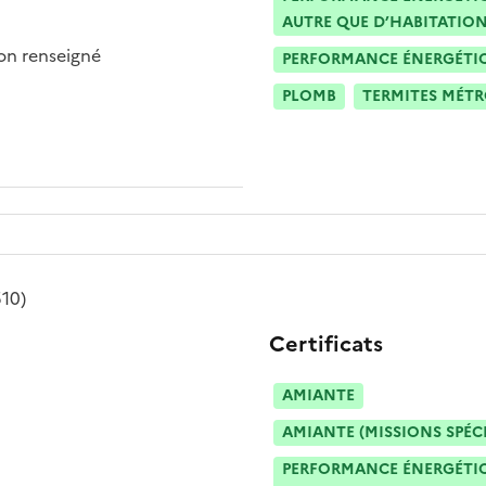
AUTRE QUE D’HABITATION
n renseigné
PERFORMANCE ÉNERGÉTIQU
PLOMB
TERMITES MÉT
510)
Certificats
AMIANTE
AMIANTE (MISSIONS SPÉC
PERFORMANCE ÉNERGÉTIQU