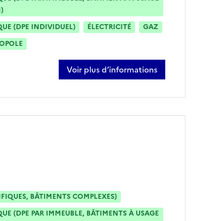
)
E (DPE INDIVIDUEL)
ÉLECTRICITÉ
GAZ
ROPOLE
Voir plus d’informations
sur virginie agliardi
IFIQUES, BÂTIMENTS COMPLEXES)
E (DPE PAR IMMEUBLE, BÂTIMENTS À USAGE