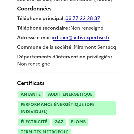
Coordonnées
Téléphone principal
:
06 77 22 28 37
Téléphone secondaire
:
Non renseigné
Adresse e-mail
:
r.didier@activexpertise.fr
Commune de la société
:
Miramont Sensacq
Départements d’intervention privilégiés
:
Non renseigné
Certificats
AMIANTE
AUDIT ÉNERGÉTIQUE
PERFORMANCE ÉNERGÉTIQUE (DPE
INDIVIDUEL)
ÉLECTRICITÉ
GAZ
PLOMB
TERMITES MÉTROPOLE