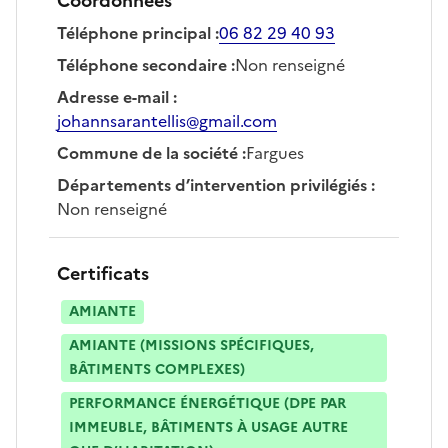
Coordonnées
Téléphone principal
:
06 82 29 40 93
Téléphone secondaire
:
Non renseigné
Adresse e-mail
:
johannsarantellis@gmail.com
Commune de la société
:
Fargues
Départements d’intervention privilégiés
:
Non renseigné
Certificats
AMIANTE
AMIANTE (MISSIONS SPÉCIFIQUES,
BÂTIMENTS COMPLEXES)
PERFORMANCE ÉNERGÉTIQUE (DPE PAR
IMMEUBLE, BÂTIMENTS À USAGE AUTRE