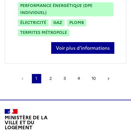
PERFORMANCE ÉNERGÉTIQUE (DPE
INDIVIDUEL)
ÉLECTRICITÉ
GAZ
PLOMB
TERMITES MÉTROPOLE
Voir plus d’informations
sur chester marchegay
Page précédente
1
2
3
4
10
Page sui
MINISTÈRE DE LA
VILLE ET DU
LOGEMENT