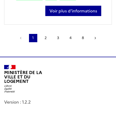
Voir plus d’informations
sur laurent braure
Page précédente
1
2
3
4
8
Page suiv
MINISTÈRE DE LA
VILLE ET DU
LOGEMENT
Version : 1.2.2