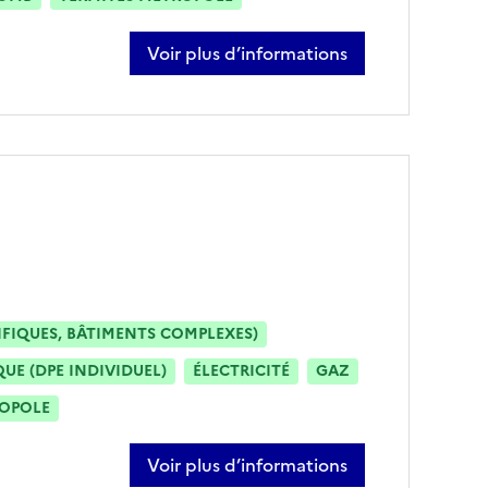
Voir plus d’informations
sur nouguy andriamolalisoa
IFIQUES, BÂTIMENTS COMPLEXES)
E (DPE INDIVIDUEL)
ÉLECTRICITÉ
GAZ
ROPOLE
Voir plus d’informations
sur vincent bertora