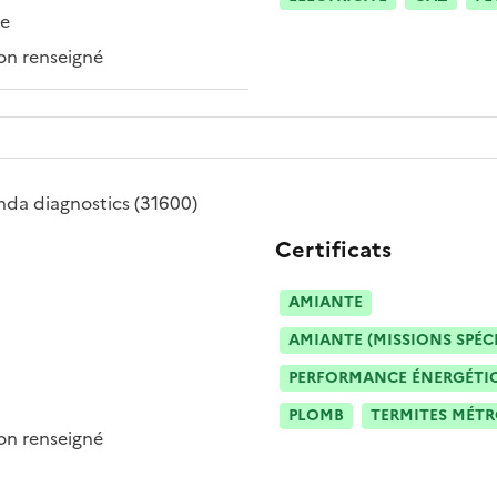
re
n renseigné
nda diagnostics
(31600)
Certificats
AMIANTE
AMIANTE (MISSIONS SPÉC
PERFORMANCE ÉNERGÉTIQU
PLOMB
TERMITES MÉT
n renseigné