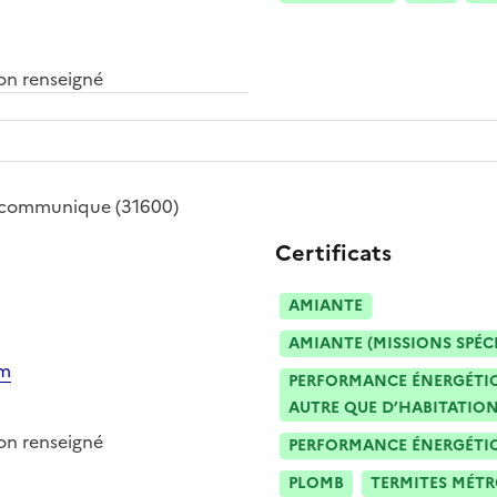
n renseigné
-communique
(31600)
Certificats
AMIANTE
AMIANTE (MISSIONS SPÉC
om
PERFORMANCE ÉNERGÉTIQU
AUTRE QUE D’HABITATION
n renseigné
PERFORMANCE ÉNERGÉTIQU
PLOMB
TERMITES MÉT