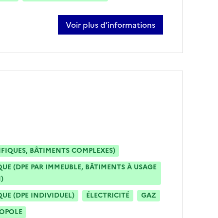
Voir plus d’informations
sur julien gautier
IFIQUES, BÂTIMENTS COMPLEXES)
E (DPE PAR IMMEUBLE, BÂTIMENTS À USAGE
)
E (DPE INDIVIDUEL)
ÉLECTRICITÉ
GAZ
ROPOLE