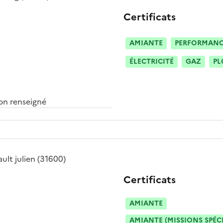
Certificats
AMIANTE
PERFORMANCE
ÉLECTRICITÉ
GAZ
PL
n renseigné
ult julien
(31600)
Certificats
AMIANTE
AMIANTE (MISSIONS SPÉC