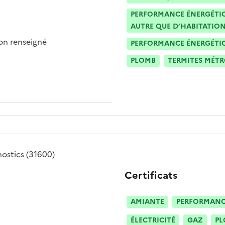
PERFORMANCE ÉNERGÉTIQU
AUTRE QUE D’HABITATION
n renseigné
PERFORMANCE ÉNERGÉTIQU
PLOMB
TERMITES MÉT
nostics
(31600)
Certificats
AMIANTE
PERFORMANCE
ÉLECTRICITÉ
GAZ
PL