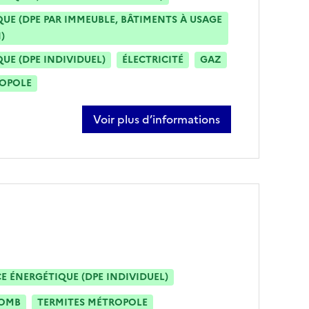
E (DPE PAR IMMEUBLE, BÂTIMENTS À USAGE
)
E (DPE INDIVIDUEL)
ÉLECTRICITÉ
GAZ
ROPOLE
Voir plus d’informations
sur julien foucault
 ÉNERGÉTIQUE (DPE INDIVIDUEL)
OMB
TERMITES MÉTROPOLE