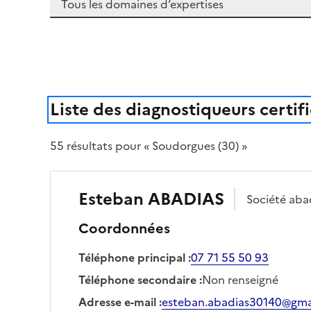
Liste des diagnostiqueurs certif
55
résultat
s
pour « Soudorgues (30) »
Esteban
ABADIAS
Société
aba
Coordonnées
Téléphone principal
:
07 71 55 50 93
Téléphone secondaire
:
Non renseigné
Adresse e-mail
:
esteban.abadias30140@gma