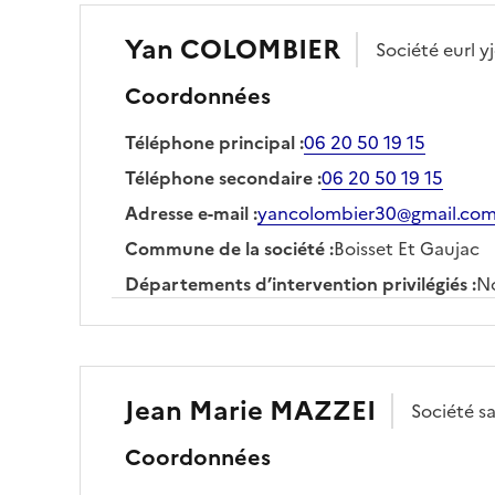
Yan
COLOMBIER
Société
eurl y
Coordonnées
Téléphone principal
:
06 20 50 19 15
Téléphone secondaire
:
06 20 50 19 15
Adresse e-mail
:
yancolombier30@gmail.co
Commune de la société
:
Boisset Et Gaujac
Départements d’intervention privilégiés
:
No
Jean Marie
MAZZEI
Société
s
Coordonnées