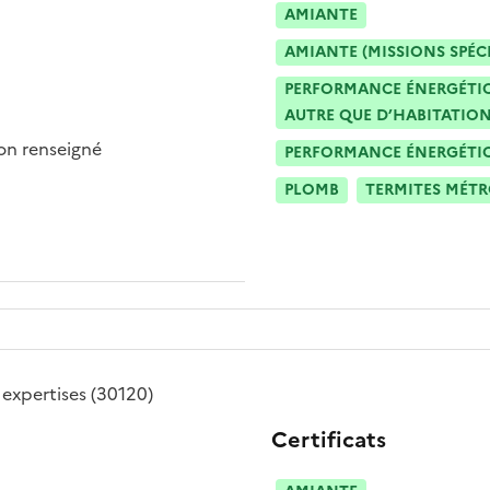
AMIANTE
AMIANTE (MISSIONS SPÉC
PERFORMANCE ÉNERGÉTIQU
AUTRE QUE D’HABITATION
n renseigné
PERFORMANCE ÉNERGÉTIQU
PLOMB
TERMITES MÉT
expertises
(30120)
Certificats