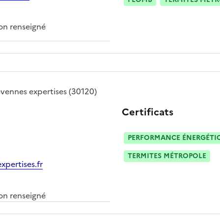
n renseigné
vennes expertises
(30120)
Certificats
PERFORMANCE ÉNERGÉTIQU
TERMITES MÉTROPOLE
pertises.fr
n renseigné