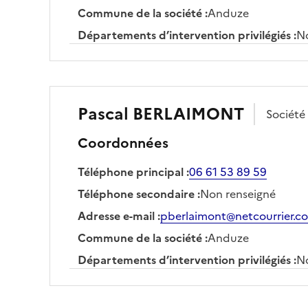
Commune de la société
:
Anduze
Départements d’intervention privilégiés
:
No
Pascal
BERLAIMONT
Société
Coordonnées
Téléphone principal
:
06 61 53 89 59
Téléphone secondaire
:
Non renseigné
Adresse e-mail
:
pberlaimont@netcourrier.c
Commune de la société
:
Anduze
Départements d’intervention privilégiés
:
No