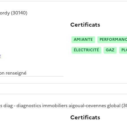
jordy
(30140)
Certificats
AMIANTE
PERFORMANCE
ÉLECTRICITÉ
GAZ
PL
m
n renseigné
as diag - diagnostics immobiliers aigoual-cevennes global
(3
Certificats