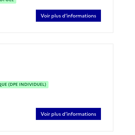
Voir plus d’informations
sur tom cauquil
E (DPE INDIVIDUEL)
Voir plus d’informations
sur kévin frautzchy