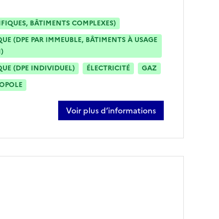
IFIQUES, BÂTIMENTS COMPLEXES)
E (DPE PAR IMMEUBLE, BÂTIMENTS À USAGE
)
E (DPE INDIVIDUEL)
ÉLECTRICITÉ
GAZ
ROPOLE
Voir plus d’informations
sur jean marie mazzei