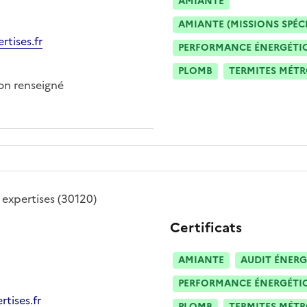
AMIANTE
AMIANTE (MISSIONS SPÉC
tises.fr
PERFORMANCE ÉNERGÉTIQU
PLOMB
TERMITES MÉT
n renseigné
expertises
(30120)
Certificats
AMIANTE
AUDIT ÉNERG
PERFORMANCE ÉNERGÉTIQU
tises.fr
PLOMB
TERMITES MÉT