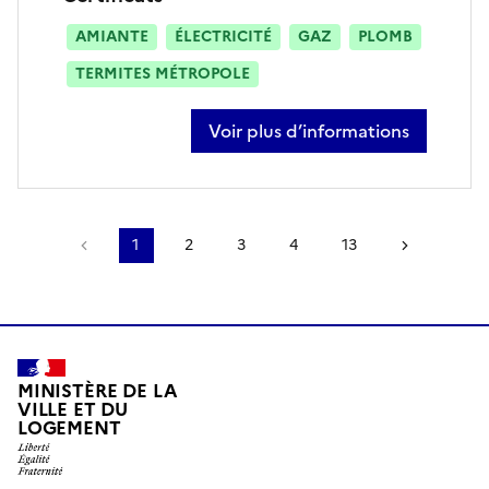
AMIANTE
ÉLECTRICITÉ
GAZ
PLOMB
TERMITES MÉTROPOLE
Voir plus d’informations
sur gérald fermont
Page précédente
1
2
3
4
13
Page sui
MINISTÈRE DE LA
VILLE ET DU
LOGEMENT