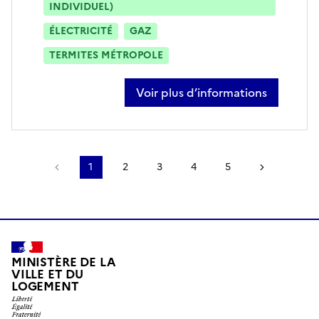
INDIVIDUEL)
ÉLECTRICITÉ
GAZ
TERMITES MÉTROPOLE
Voir plus d’informations
sur karim khorchani
Page précédente
1
2
3
4
5
Page suiv
MINISTÈRE DE LA
VILLE ET DU
LOGEMENT