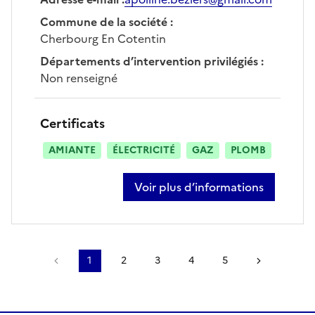
Commune de la société
:
Cherbourg En Cotentin
Départements d’intervention privilégiés
:
Non renseigné
Certificats
AMIANTE
ÉLECTRICITÉ
GAZ
PLOMB
Voir plus d’informations
sur apolline beziers
Page précédente
1
2
3
4
5
Page suiv