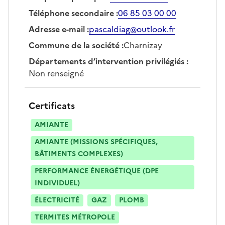
Téléphone secondaire
:
06 85 03 00 00
Adresse e-mail
:
pascaldiag@outlook.fr
Commune de la société
:
Charnizay
Départements d’intervention privilégiés
:
Non renseigné
Certificats
AMIANTE
AMIANTE (MISSIONS SPÉCIFIQUES,
BÂTIMENTS COMPLEXES)
PERFORMANCE ÉNERGÉTIQUE (DPE
INDIVIDUEL)
ÉLECTRICITÉ
GAZ
PLOMB
TERMITES MÉTROPOLE