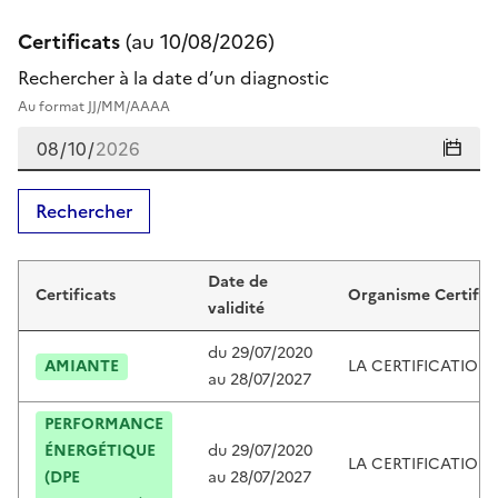
Certificats
(au
10/08/2026
)
Rechercher à la date d’un diagnostic
Au format JJ/MM/AAAA
Rechercher
Certificats de jean-dominique adam
Date de
Certificats
Organisme Certific
validité
du
29/07/2020
AMIANTE
LA CERTIFICATION
au
28/07/2027
PERFORMANCE
ÉNERGÉTIQUE
du
29/07/2020
LA CERTIFICATION
(DPE
au
28/07/2027