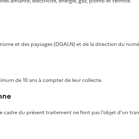
es amiante, électricité, énergie, gaz, plomb et termite.
rbanisme et des paysages (DGALN) et de la direction du num
imum de 10 ans à compter de leur collecte.
nne
le cadre du présent traitement ne font pas l’objet d’un tra