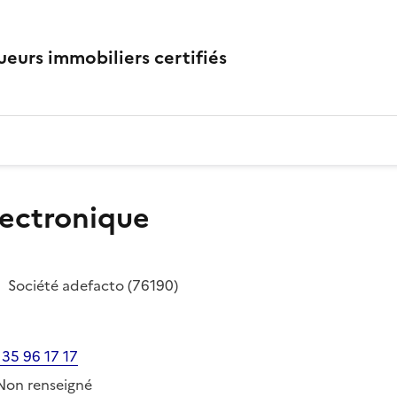
eurs immobiliers certifiés
lectronique
Société
adefacto
(76190)
 35 96 17 17
Non renseigné