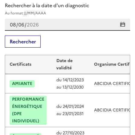
Rechercher à la date d’un diagnostic
Au format JJ/MM/AAAA
Rechercher
Certificats de eric busatta
Date de
Certificats
Organisme Certific
validité
du
14/12/2023
AMIANTE
ABCIDIA CERTIFIC
au
13/12/2030
PERFORMANCE
ÉNERGÉTIQUE
du
24/01/2024
ABCIDIA CERTIFIC
(DPE
au
23/01/2031
INDIVIDUEL)
du
27/10/2023