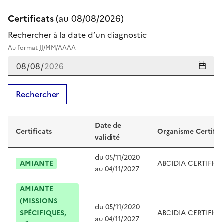
Certificats
(au
08/08/2026
)
Rechercher à la date d’un diagnostic
Au format JJ/MM/AAAA
Rechercher
Certificats de jean-michel caumont
Date de
Certificats
Organisme Certific
validité
du
05/11/2020
AMIANTE
ABCIDIA CERTIFIC
au
04/11/2027
AMIANTE
(MISSIONS
du
05/11/2020
SPÉCIFIQUES,
ABCIDIA CERTIFIC
au
04/11/2027