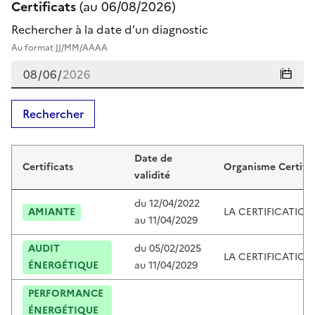
Certificats
(au
06/08/2026
)
Rechercher à la date d’un diagnostic
Au format JJ/MM/AAAA
Rechercher
Certificats de manuel cerati
Date de
Certificats
Organisme Certific
validité
du
12/04/2022
AMIANTE
LA CERTIFICATIO
au
11/04/2029
AUDIT
du
05/02/2025
LA CERTIFICATIO
ÉNERGÉTIQUE
au
11/04/2029
PERFORMANCE
ÉNERGÉTIQUE