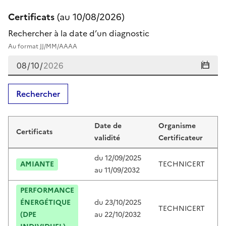
Certificats
(au
10/08/2026
)
Rechercher à la date d’un diagnostic
Au format JJ/MM/AAAA
Rechercher
Certificats de pierre chetata
Date de
Organisme
Certificats
C
validité
Certificateur
du
12/09/2025
AMIANTE
TECHNICERT
T
au
11/09/2032
PERFORMANCE
ÉNERGÉTIQUE
du
23/10/2025
TECHNICERT
T
(DPE
au
22/10/2032