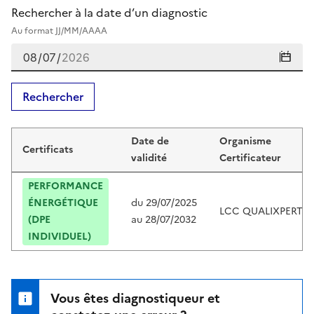
Rechercher à la date d’un diagnostic
Au format JJ/MM/AAAA
Rechercher
Certificats de marina collot
Date de
Organisme
Certificats
validité
Certificateur
PERFORMANCE
ÉNERGÉTIQUE
du
29/07/2025
LCC QUALIXPERT
(DPE
au
28/07/2032
INDIVIDUEL)
Vous êtes diagnostiqueur et