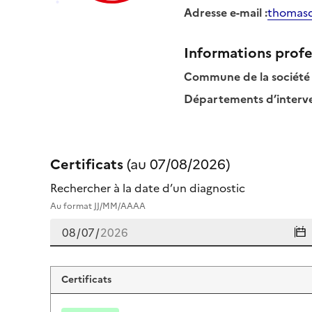
Adresse e-mail
:
thomasd
Informations profe
Commune de la société
Départements d’interven
Certificats
(au
07/08/2026
)
Rechercher à la date d’un diagnostic
Au format JJ/MM/AAAA
Certificats de thomas daloux
Certificats