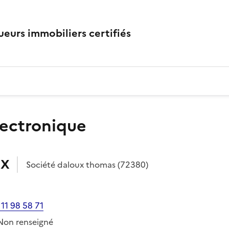
eurs immobiliers certifiés
lectronique
UX
Société
daloux thomas
(72380)
 11 98 58 71
Non renseigné