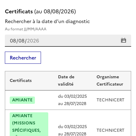
Certificats
(au
08/08/2026
)
Rechercher à la date d’un diagnostic
Au format JJ/MM/AAAA
Rechercher
Certificats de jeremy degroote
Date de
Organisme
Certificats
validité
Certificateur
du
03/02/2025
AMIANTE
TECHNICERT
au
28/07/2028
AMIANTE
(MISSIONS
du
03/02/2025
SPÉCIFIQUES,
TECHNICERT
au
28/07/2028