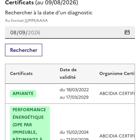
Certificats
(au
09/08/2026
)
Rechercher à la date d’un diagnostic
Au format JJ/MM/AAAA
Rechercher
Certificats de stéphane dejardin
Date de
Certificats
Organisme Certific
validité
du
18/03/2022
AMIANTE
ABCIDIA CERTIFIC
au
17/03/2029
PERFORMANCE
ÉNERGÉTIQUE
(DPE PAR
IMMEUBLE,
du
15/02/2024
ABCIDIA CERTIFIC
BÂTIMENTS À
au
21/04/2029