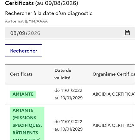
Certificats
(au
09/08/2026
)
Rechercher à la date d’un diagnostic
Au format JJ/MM/AAAA
Rechercher
Certificats de loïc deschamps
Date de
Certificats
Organisme Certificate
validité
du
11/01/2022
AMIANTE
ABCIDIA CERTIFICAT
au
10/01/2029
AMIANTE
(MISSIONS
du
11/01/2022
SPÉCIFIQUES,
ABCIDIA CERTIFICAT
au
10/01/2029
BÂTIMENTS