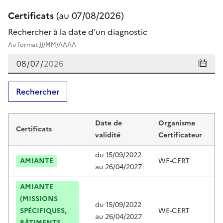
Certificats
(au
07/08/2026
)
Rechercher à la date d’un diagnostic
Au format JJ/MM/AAAA
Rechercher
Certificats de juliette dos santos
Date de
Organisme
Certificats
C
validité
Certificateur
du
15/09/2022
AMIANTE
WE-CERT
C
au
26/04/2027
AMIANTE
(MISSIONS
du
15/09/2022
SPÉCIFIQUES,
WE-CERT
C
au
26/04/2027
BÂTIMENTS