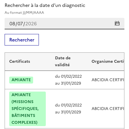
Rechercher à la date d’un diagnostic
Au format JJ/MM/AAAA
Rechercher
Certificats de thierry fetet
Date de
Certificats
Organisme Certific
validité
du
01/02/2022
AMIANTE
ABCIDIA CERTIFIC
au
31/01/2029
AMIANTE
(MISSIONS
du
01/02/2022
SPÉCIFIQUES,
ABCIDIA CERTIFIC
au
31/01/2029
BÂTIMENTS
COMPLEXES)