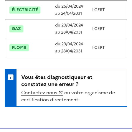
du
25/04/2024
ÉLECTRICITÉ
I.CERT
C
au
24/04/2031
du
29/04/2024
GAZ
I.CERT
C
au
28/04/2031
du
29/04/2024
PLOMB
I.CERT
C
au
28/04/2031
Vous êtes diagnostiqueur et
constatez une erreur ?
Contactez nous
ou votre organisme de
certification directement.