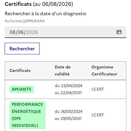
Certificats
(au
06/08/2026
)
Rechercher à la date d’un diagnostic
Au format JJ/MM/AAAA
Rechercher
Certificats de benjamin fontaine
Date de
Organisme
Certificats
Ce
validité
Certificateur
du
23/04/2024
AMIANTE
I.CERT
C
au
22/04/2031
PERFORMANCE
ÉNERGÉTIQUE
du
30/05/2024
I.CERT
C
(DPE
au
29/05/2031
INDIVIDUEL)