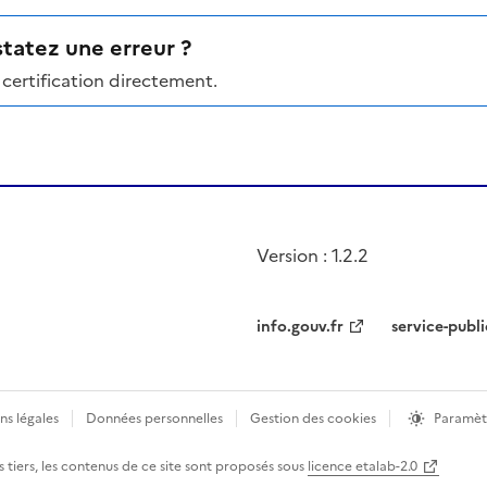
tatez une erreur ?
certification directement.
Version : 1.2.2
info.gouv.fr
service-publi
ns légales
Données personnelles
Gestion des cookies
Paramèt
 tiers, les contenus de ce site sont proposés sous
licence etalab-2.0