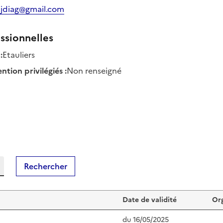
.jdiag@gmail.com
ssionnelles
:
Etauliers
tion privilégiés
:
Non renseigné
Rechercher
monteiro
Date de validité
Org
du
16/05/2025