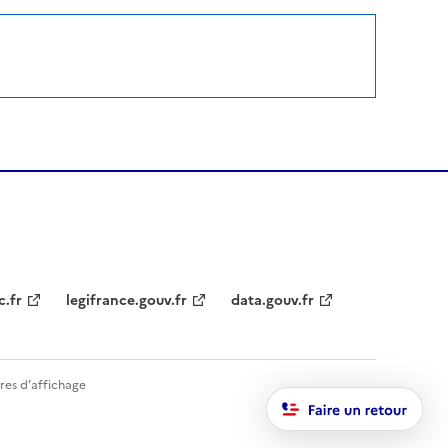
c.fr
legifrance.gouv.fr
data.gouv.fr
res d’affichage