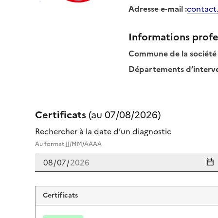
Adresse e-mail
:
contact
Informations profe
Commune de la société
Départements d’interven
Certificats
(au
07/08/2026
)
Rechercher à la date d’un diagnostic
Au format JJ/MM/AAAA
Certificats de julien goncalves 
Certificats