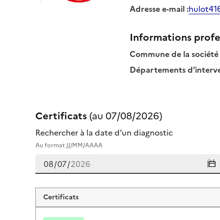
Adresse e-mail
:
hulot41
Informations profe
Commune de la société
Départements d’interven
Certificats
(au
07/08/2026
)
Rechercher à la date d’un diagnostic
Au format JJ/MM/AAAA
Certificats de julie hulot
Certificats