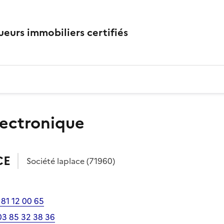
eurs immobiliers certifiés
lectronique
CE
Société
laplace
(71960)
 81 12 00 65
03 85 32 38 36